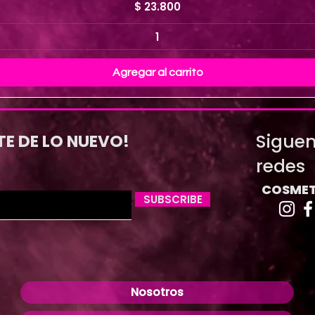
Precio
$ 23.800
Agregar al carrito
Siguen
TE DE LO NUEVO!
redes
COSMET
SUBSCRIBE
Nosotros