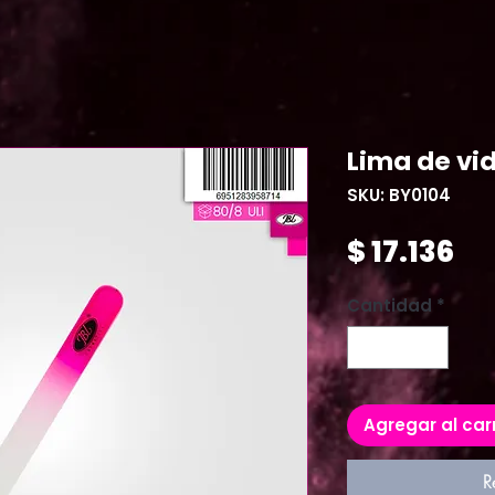
Lima de vid
SKU: BY0104
Pr
$ 17.136
Cantidad
*
Agregar al car
R