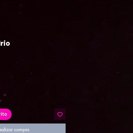
rio
ecio
rito
ealizar compra