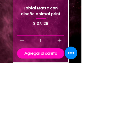
Labial Matte con
Lápiz Jumbo Lon
diseño animal print
Lasting - BAG* 6
Precio
$ 37.128
Agregar al carrito
Agregar al carrito