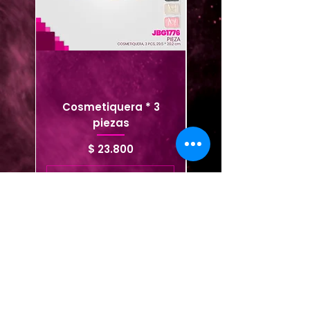
Cosmetiquera * 3
Cosmetiquera viaje
piezas
Precio
$ 23.800
Agregar al carrito
Agregar al carrito