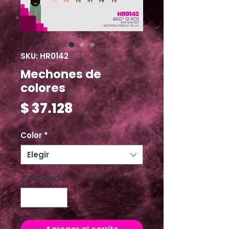
SKU: HR0142
Mechones de
colores
Precio
$ 37.128
Color
*
Elegir
Cantidad
*