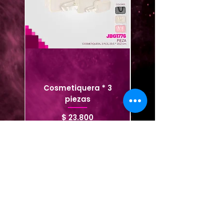
Cosmetiquera * 3
Cosmetiquera viaje
piezas
Precio
$ 23.800
Agregar al carrito
Agregar al carrito