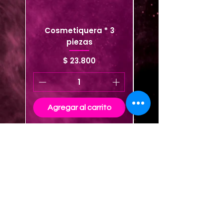
Cosmetiquera * 3
Cosmetiquera viaje
piezas
Precio
$ 23.800
Agregar al carrito
Agregar al carrito