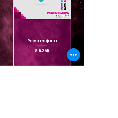
Peine mojarra
Peinilla esparcido
Precio
$ 5.355
Agregar al carrito
Agregar al carrito