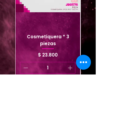
Cosmetiquera * 3
Cosmetiquera viaje
piezas
Precio
$ 23.800
Agregar al carrito
Agregar al carrito