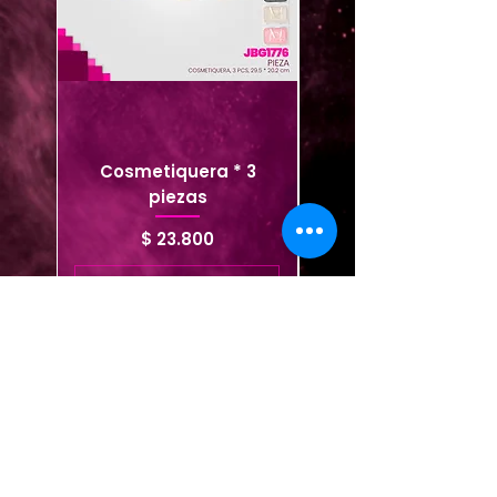
Cosmetiquera * 3
Cosmetiquera viaje
piezas
Precio
$ 23.800
Agregar al carrito
Agregar al carrito