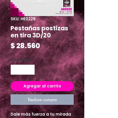
SKU: HE0229
Pestañas postizas
en tira 3D/20
Precio
$ 28.560
Cantidad
*
Agregar al carrito
Realizar compra
Dale más fuerza a tu mirada