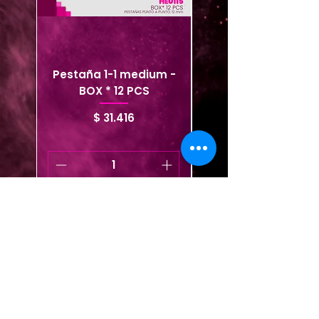
Pestaña 1-1 medium -
Pestaña 1-1 short - 
BOX * 12 PCS
Precio
$ 31.416
Agregar al carrito
Agregar al carrito