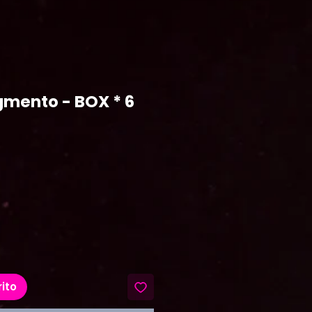
mento - BOX * 6
recio
rito