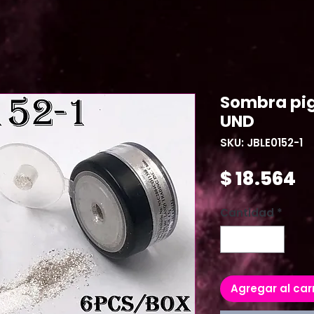
Sombra pig
UND
SKU: JBLE0152-1
P
$ 18.564
Cantidad
*
Agregar al car