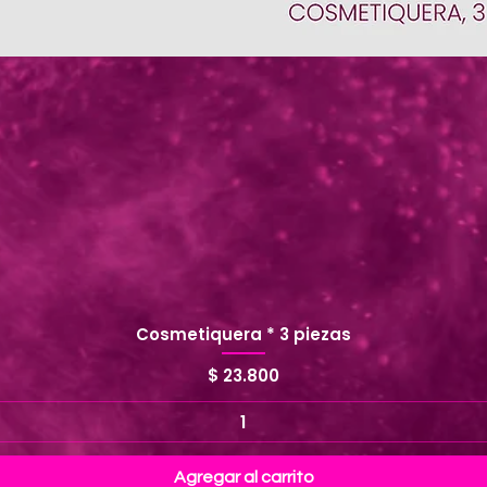
Cosmetiquera * 3 piezas
Precio
$ 23.800
Agregar al carrito