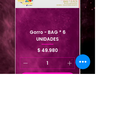
Gorro - BAG * 6
Gorro faraón - Bag 
UNIDADES
Precio
$ 49.980
Agregar al carrito
Agregar al carrito