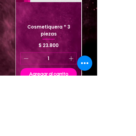
Cosmetiquera * 3
Cosmetiquera viaje
piezas
Precio
$ 23.800
Agregar al carrito
Agregar al carrito