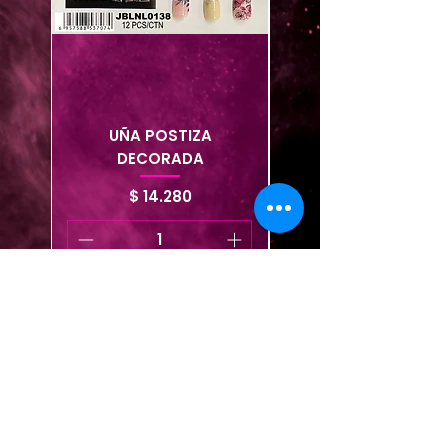
UÑA POSTIZA
Uña postiza decor
DECORADA
Precio
$ 14.280
Agregar al carrito
Agregar al carrito