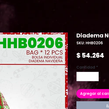
Diadema N
SKU: HHB0206
P
$ 54.264
Cantidad
*
Agregar al car
R