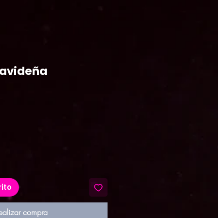
avideña
recio
rito
ealizar compra