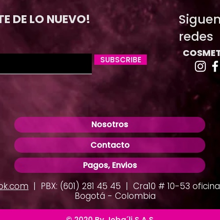
Siguen
TE DE LO NUEVO!
redes
COSMET
SUBSCRIBE
Nosotros
Contacto
Pagos, Envios
ok.com
| PBX: (601) 281 45 45 | Cra10 # 10-53 oficina 
Bogotá - Colombia
© 2020 By Joba´li S.A.S