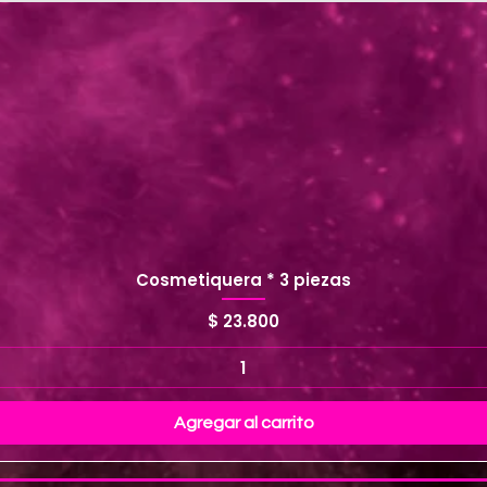
Cosmetiquera * 3 piezas
Precio
$ 23.800
Agregar al carrito