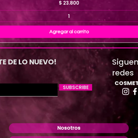
Precio
$ 23.800
Agregar al carrito
Siguen
TE DE LO NUEVO!
redes
COSMET
SUBSCRIBE
Nosotros