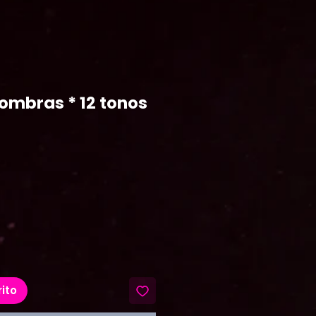
sombras * 12 tonos
ecio
rito