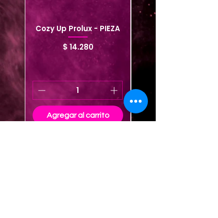
Cozy Up Prolux - PIEZA
21 eyeshadow palet
Precio
$ 14.280
Agregar al carrito
Agregar al carrito