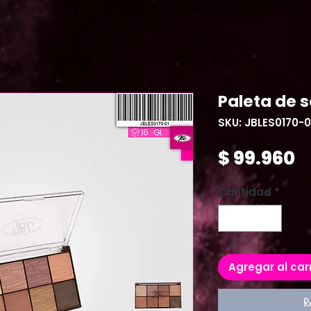
Paleta de 
SKU: JBLES0170-0
P
$ 99.960
Cantidad
*
Agregar al car
R