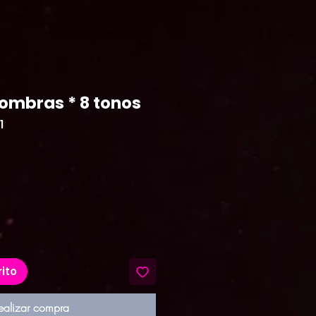
sombras * 8 tonos
1
recio
rito
ealizar compra