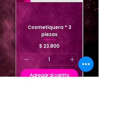
Cosmetiquera * 3
Cosmetiquera viaje
piezas
Precio
$ 23.800
Agregar al carrito
Agregar al carrito