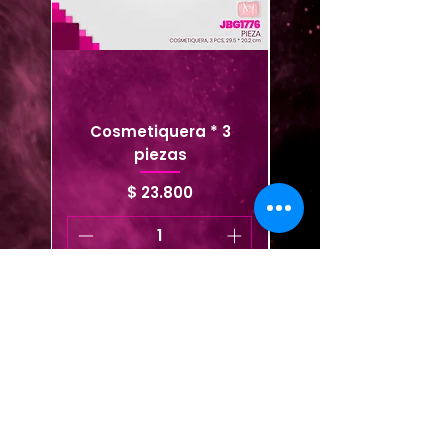
Cosmetiquera * 3
Cosmetiquera viaje
piezas
Precio
$ 23.800
Agregar al carrito
Agregar al carrito