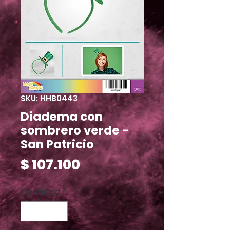
SKU: HHB0443
Diadema con
sombrero verde -
San Patricio
Precio
$ 107.100
Cantidad
*