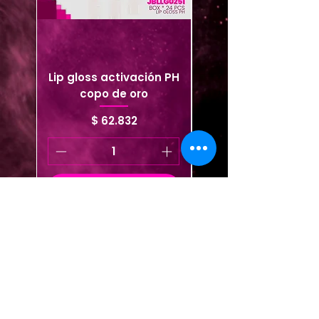
Lip gloss activación PH
Brillo cojín tutti fruit
copo de oro
Box * 36 piezas
Precio
$ 62.832
Agregar al carrito
Agregar al carrito