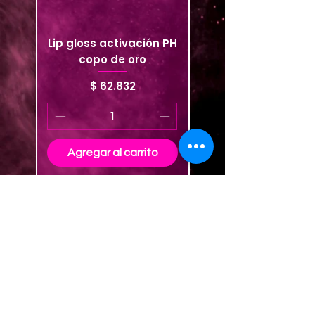
Lip gloss activación PH
Brillo cojín tutti fruit
copo de oro
Box * 36 piezas
Precio
$ 62.832
Agregar al carrito
Agregar al carrito